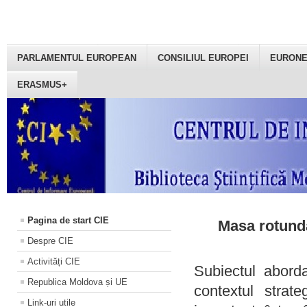
PARLAMENTUL EUROPEAN
CONSILIUL EUROPEI
EURON
ERASMUS+
Pagina de start CIE
Masa rotundă
Despre CIE
Activități CIE
Subiectul aborda
Republica Moldova și UE
contextul strat
Link-uri utile