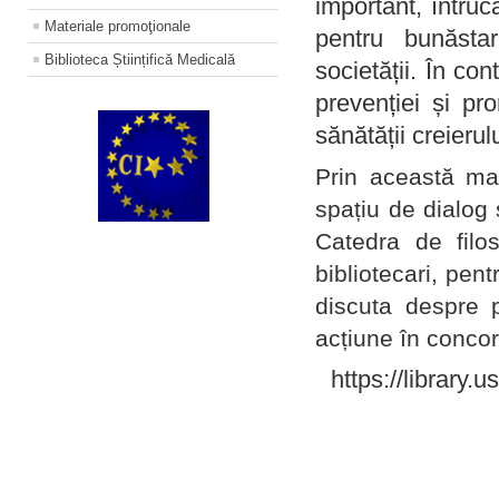
important, întruc
Materiale promoţionale
pentru bunăstar
Biblioteca Științifică Medicală
societății. În con
prevenției și pr
sănătății creierul
Prin această ma
spațiu de dialog 
Catedra de filo
bibliotecari, pent
discuta despre p
acțiune în concord
https://library.