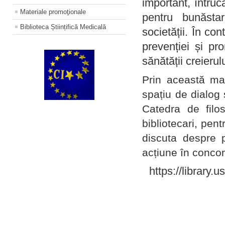
important, întruc
Materiale promoţionale
pentru bunăstar
Biblioteca Științifică Medicală
societății. În con
prevenției și pr
sănătății creierul
Prin această ma
spațiu de dialog 
Catedra de filo
bibliotecari, pent
discuta despre p
acțiune în concord
https://library.