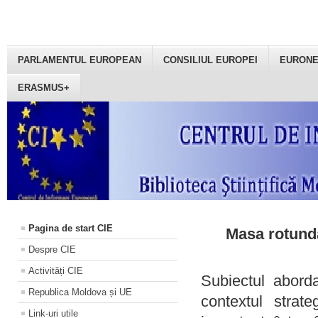
PARLAMENTUL EUROPEAN
CONSILIUL EUROPEI
EURON
ERASMUS+
Pagina de start CIE
Masa rotundă
Despre CIE
Activități CIE
Subiectul aborda
Republica Moldova și UE
contextul strat
Link-uri utile