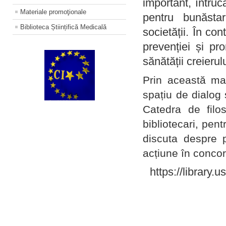
important, întruc
Materiale promoţionale
pentru bunăstar
Biblioteca Științifică Medicală
societății. În con
prevenției și pr
sănătății creierul
Prin această ma
spațiu de dialog 
Catedra de filo
bibliotecari, pent
discuta despre p
acțiune în concord
https://library.