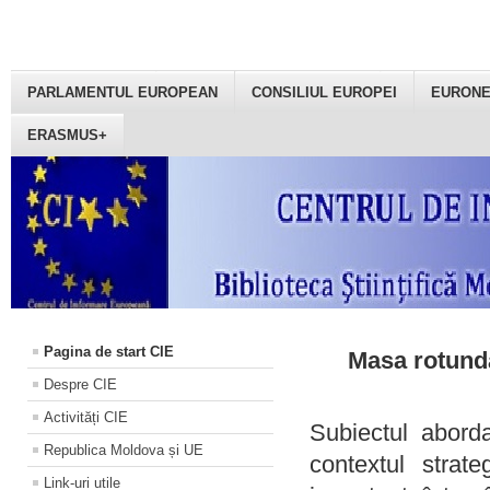
PARLAMENTUL EUROPEAN
CONSILIUL EUROPEI
EURON
ERASMUS+
Pagina de start CIE
Masa rotundă
Despre CIE
Activități CIE
Subiectul aborda
Republica Moldova și UE
contextul strat
Link-uri utile