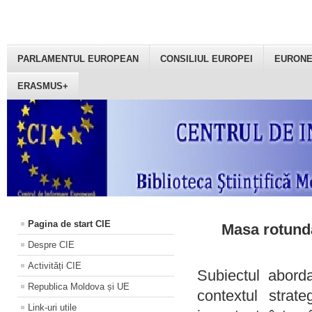
PARLAMENTUL EUROPEAN
CONSILIUL EUROPEI
EURON
ERASMUS+
Pagina de start CIE
Masa rotundă
Despre CIE
Activități CIE
Subiectul aborda
Republica Moldova și UE
contextul strat
Link-uri utile