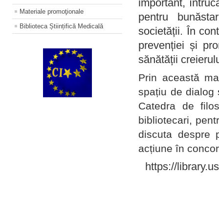
important, întruc
Materiale promoţionale
pentru bunăstar
Biblioteca Științifică Medicală
societății. În con
prevenției și pr
sănătății creierul
Prin această ma
spațiu de dialog 
Catedra de filo
bibliotecari, pent
discuta despre p
acțiune în concord
https://library.