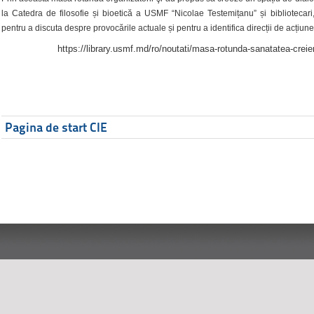
la Catedra de filosofie și bioetică a USMF “Nicolae Testemițanu” și bibliotecari,
pentru a discuta despre provocările actuale și pentru a identifica direcții de acțiune
https://library.usmf.md/ro/noutati/masa-rotunda-sanatatea-creier
Pagina de start CIE