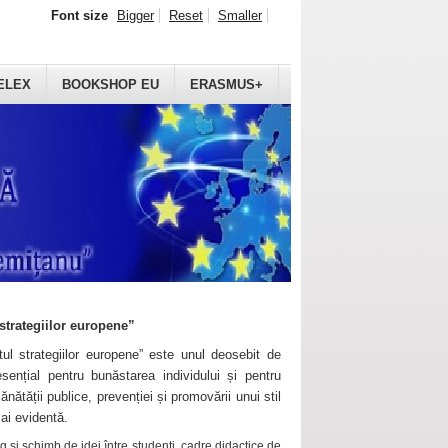
Font size
Bigger
Reset
Smaller
ELEX
BOOKSHOP EU
ERASMUS+
strategiilor europene”
ul strategiilor europene” este unul deosebit de
sențial pentru bunăstarea individului și pentru
ănătății publice, prevenției și promovării unui stil
mai evidentă.
 și schimb de idei între studenți, cadre didactice de