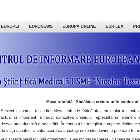
 EUROPEI
EURONEWS
EUROPA ONLINE
EUR-LEX
PR
Masa rotundă “Sănătatea creierului în contextul 
Subiectul abordat în cadrul Mesei rotunde “Sănătatea creierului în context
actual și important, întrucât sănătatea creierului reprezintă un element e
dezvoltarea durabilă a societății. În contextul strategiilor europene dedicate s
de viață sănătos, atenția acordată sănătății creierului devine o prioritate tot 
Prin această masă rotundă organizatorii şi-au propus să creeze un spațiu de dialog