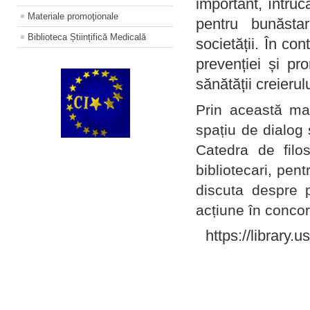
important, întruc
Materiale promoţionale
pentru bunăstar
Biblioteca Științifică Medicală
societății. În con
prevenției și pr
sănătății creierul
Prin această ma
spațiu de dialog 
Catedra de filo
bibliotecari, pent
discuta despre p
acțiune în concord
https://library.