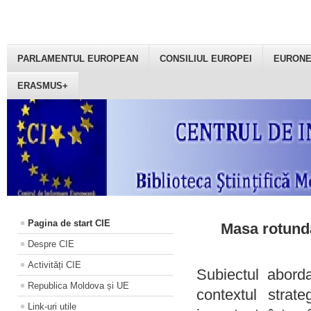
PARLAMENTUL EUROPEAN
CONSILIUL EUROPEI
EURON
ERASMUS+
Pagina de start CIE
Masa rotundă
Despre CIE
Activități CIE
Subiectul aborda
Republica Moldova și UE
contextul strat
Link-uri utile