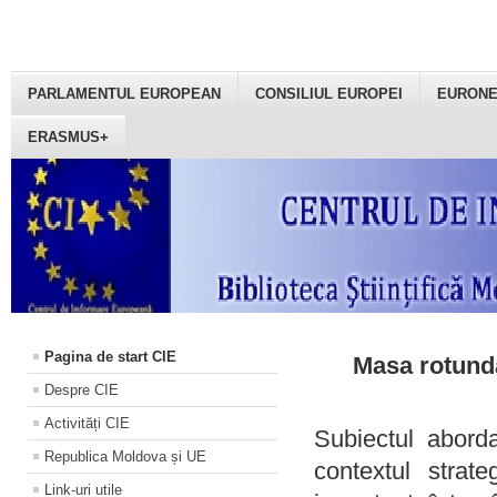
PARLAMENTUL EUROPEAN
CONSILIUL EUROPEI
EURON
ERASMUS+
Pagina de start CIE
Masa rotundă
Despre CIE
Activități CIE
Subiectul aborda
Republica Moldova și UE
contextul strat
Link-uri utile