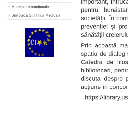
important, întruc
Materiale promoţionale
pentru bunăstar
Biblioteca Științifică Medicală
societății. În con
prevenției și pr
sănătății creierul
Prin această ma
spațiu de dialog 
Catedra de filo
bibliotecari, pent
discuta despre p
acțiune în concord
https://library.