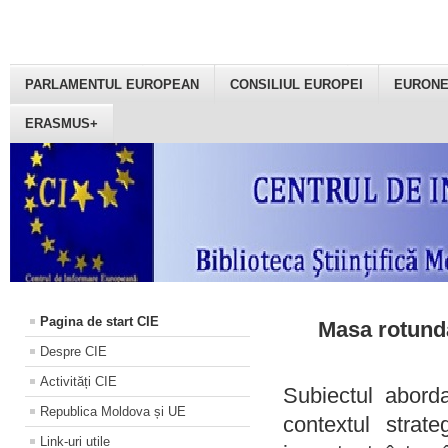
PARLAMENTUL EUROPEAN
CONSILIUL EUROPEI
EURON
ERASMUS+
Pagina de start CIE
Masa rotundă
Despre CIE
Activități CIE
Subiectul aborda
Republica Moldova și UE
contextul strat
Link-uri utile