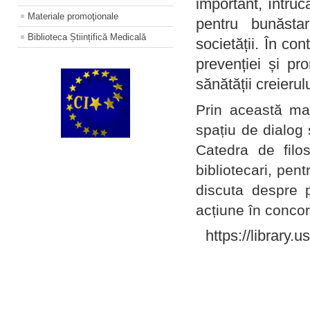
important, întruc
Materiale promoţionale
pentru bunăstar
Biblioteca Științifică Medicală
societății. În con
prevenției și pr
sănătății creierul
Prin această ma
spațiu de dialog 
Catedra de filo
bibliotecari, pent
discuta despre p
acțiune în concord
https://library.