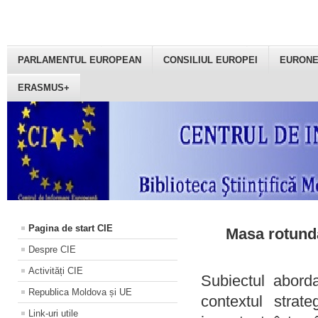
PARLAMENTUL EUROPEAN
CONSILIUL EUROPEI
EURON
ERASMUS+
Pagina de start CIE
Masa rotundă
Despre CIE
Activități CIE
Subiectul aborda
Republica Moldova și UE
contextul strat
Link-uri utile