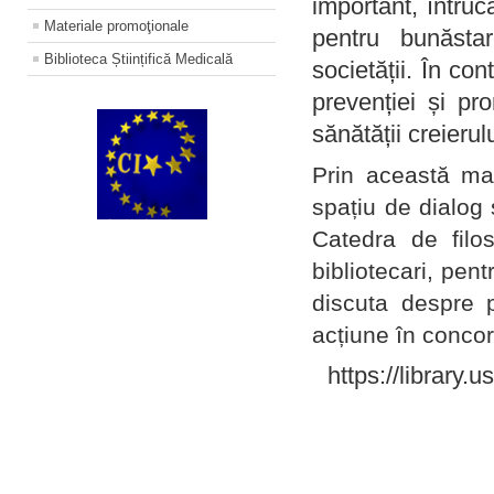
important, întruc
Materiale promoţionale
pentru bunăstar
Biblioteca Științifică Medicală
societății. În con
prevenției și pr
sănătății creierul
Prin această ma
spațiu de dialog 
Catedra de filo
bibliotecari, pent
discuta despre p
acțiune în concord
https://library.