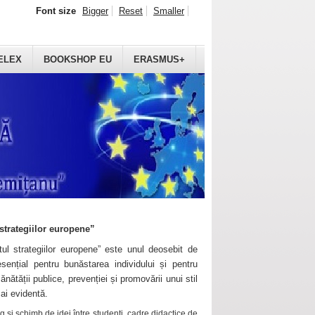
Font size
Bigger
Reset
Smaller
ELEX
BOOKSHOP EU
ERASMUS+
strategiilor europene”
ul strategiilor europene” este unul deosebit de
sențial pentru bunăstarea individului și pentru
ănătății publice, prevenției și promovării unui stil
mai evidentă.
 și schimb de idei între studenți, cadre didactice de