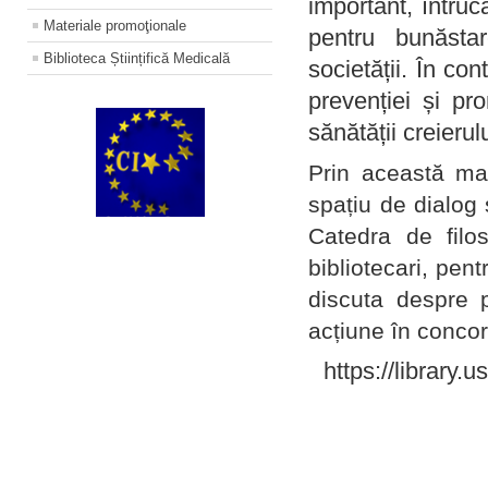
important, întruc
Materiale promoţionale
pentru bunăstar
Biblioteca Științifică Medicală
societății. În con
prevenției și pr
sănătății creierul
Prin această ma
spațiu de dialog 
Catedra de filo
bibliotecari, pent
discuta despre p
acțiune în concord
https://library.