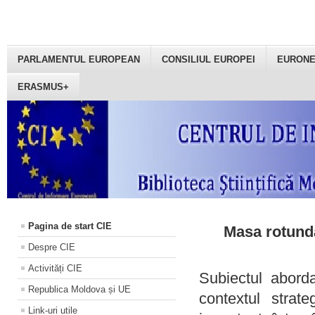
PARLAMENTUL EUROPEAN
CONSILIUL EUROPEI
EURON
ERASMUS+
Pagina de start CIE
Masa rotundă
Despre CIE
Activități CIE
Subiectul aborda
Republica Moldova și UE
contextul strat
Link-uri utile