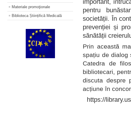
important, întruc
Materiale promoţionale
pentru bunăstar
Biblioteca Științifică Medicală
societății. În con
prevenției și pr
sănătății creierul
Prin această ma
spațiu de dialog 
Catedra de filo
bibliotecari, pent
discuta despre p
acțiune în concord
https://library.