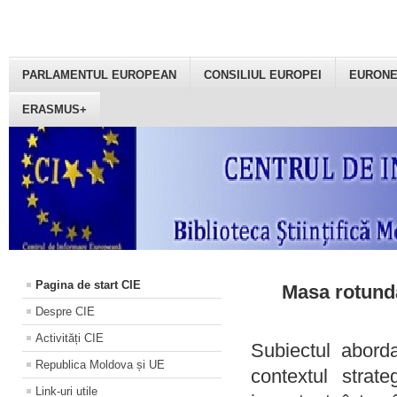
PARLAMENTUL EUROPEAN
CONSILIUL EUROPEI
EURON
ERASMUS+
Pagina de start CIE
Masa rotundă
Despre CIE
Activități CIE
Subiectul aborda
Republica Moldova și UE
contextul strat
Link-uri utile