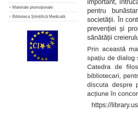
important, întruc
Materiale promoţionale
pentru bunăstar
Biblioteca Științifică Medicală
societății. În con
prevenției și pr
sănătății creierul
Prin această ma
spațiu de dialog 
Catedra de filo
bibliotecari, pent
discuta despre p
acțiune în concord
https://library.