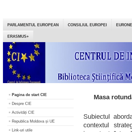
PARLAMENTUL EUROPEAN
CONSILIUL EUROPEI
EURON
ERASMUS+
Pagina de start CIE
Masa rotundă
Despre CIE
Activități CIE
Subiectul aborda
Republica Moldova și UE
contextul strat
Link-uri utile