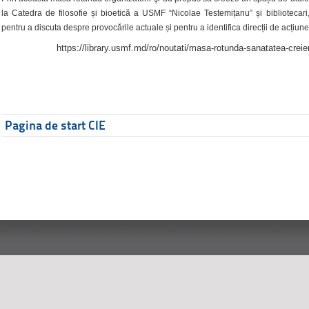
la Catedra de filosofie și bioetică a USMF “Nicolae Testemițanu” și bibliotecari,
pentru a discuta despre provocările actuale și pentru a identifica direcții de acțiune
https://library.usmf.md/ro/noutati/masa-rotunda-sanatatea-creier
Pagina de start CIE