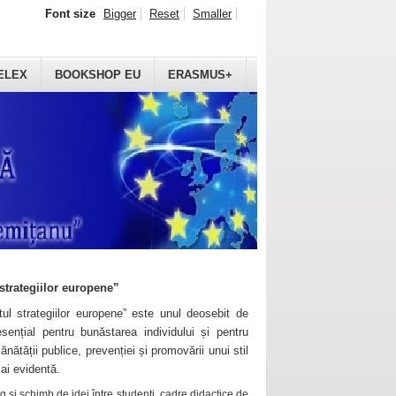
Font size
Bigger
Reset
Smaller
ELEX
BOOKSHOP EU
ERASMUS+
strategiilor europene”
ul strategiilor europene” este unul deosebit de
sențial pentru bunăstarea individului și pentru
ănătății publice, prevenției și promovării unui stil
mai evidentă.
 și schimb de idei între studenți, cadre didactice de