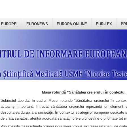
 EUROPEI
EURONEWS
EUROPA ONLINE
EUR-LEX
PR
Masa rotundă “Sănătatea creierului în contextul 
Subiectul abordat în cadrul Mesei rotunde “Sănătatea creierului în context
actual și important, întrucât sănătatea creierului reprezintă un element e
dezvoltarea durabilă a societății. În contextul strategiilor europene dedicate s
de viață sănătos, atenția acordată sănătății creierului devine o prioritate tot 
Prin această masă rotundă organizatorii şi-au propus să creeze un spațiu de dialog