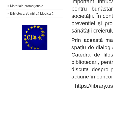
important, întruc
Materiale promoţionale
pentru bunăstar
Biblioteca Științifică Medicală
societății. În con
prevenției și pr
sănătății creierul
Prin această ma
spațiu de dialog 
Catedra de filo
bibliotecari, pent
discuta despre p
acțiune în concord
https://library.