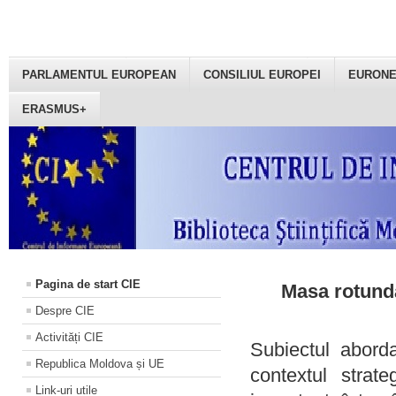
PARLAMENTUL EUROPEAN
CONSILIUL EUROPEI
EURON
ERASMUS+
Pagina de start CIE
Masa rotundă
Despre CIE
Activități CIE
Subiectul aborda
Republica Moldova și UE
contextul strat
Link-uri utile