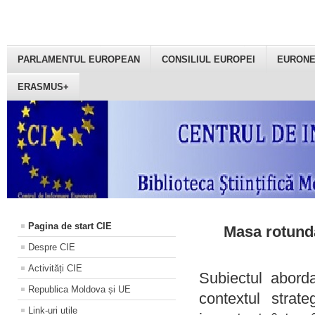
PARLAMENTUL EUROPEAN
CONSILIUL EUROPEI
EURON
ERASMUS+
Pagina de start CIE
Masa rotundă
Despre CIE
Activități CIE
Subiectul aborda
Republica Moldova și UE
contextul strat
Link-uri utile