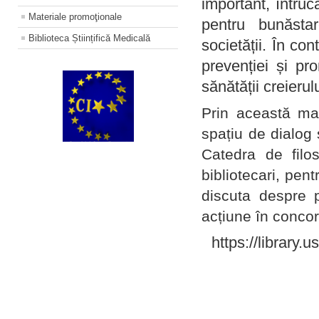
important, întruc
Materiale promoţionale
pentru bunăstar
Biblioteca Științifică Medicală
societății. În con
prevenției și pr
sănătății creierul
Prin această ma
spațiu de dialog 
Catedra de filo
bibliotecari, pent
discuta despre p
acțiune în concord
https://library.