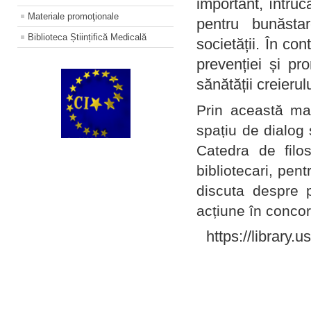
important, întruc
Materiale promoţionale
pentru bunăstar
Biblioteca Științifică Medicală
societății. În con
prevenției și pr
sănătății creierul
Prin această ma
spațiu de dialog 
Catedra de filo
bibliotecari, pent
discuta despre p
acțiune în concord
https://library.