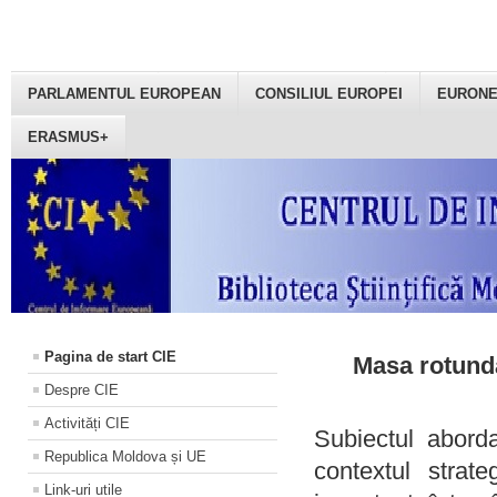
PARLAMENTUL EUROPEAN
CONSILIUL EUROPEI
EURON
ERASMUS+
Pagina de start CIE
Masa rotundă
Despre CIE
Activități CIE
Subiectul aborda
Republica Moldova și UE
contextul strat
Link-uri utile