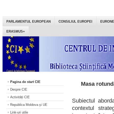
PARLAMENTUL EUROPEAN
CONSILIUL EUROPEI
EURON
ERASMUS+
Pagina de start CIE
Masa rotundă
Despre CIE
Activități CIE
Subiectul aborda
Republica Moldova și UE
contextul strat
Link-uri utile