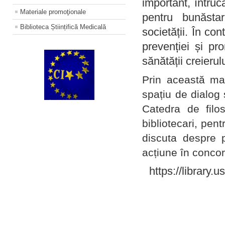
important, întruc
Materiale promoţionale
pentru bunăstar
Biblioteca Științifică Medicală
societății. În con
prevenției și pr
sănătății creierul
Prin această ma
spațiu de dialog 
Catedra de filo
bibliotecari, pent
discuta despre p
acțiune în concord
https://library.