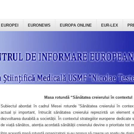
 EUROPEI
EURONEWS
EUROPA ONLINE
EUR-LEX
PR
Masa rotundă “Sănătatea creierului în contextul 
Subiectul abordat în cadrul Mesei rotunde “Sănătatea creierului în context
actual și important, întrucât sănătatea creierului reprezintă un element e
dezvoltarea durabilă a societății. În contextul strategiilor europene dedicate s
de viață sănătos, atenția acordată sănătății creierului devine o prioritate tot 
Prin această masă rotundă organizatorii şi-au propus să creeze un spațiu de dialog