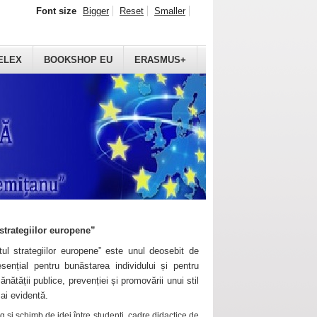
Font size
Bigger
Reset
Smaller
ELEX
BOOKSHOP EU
ERASMUS+
strategiilor europene”
ul strategiilor europene” este unul deosebit de
sențial pentru bunăstarea individului și pentru
ănătății publice, prevenției și promovării unui stil
mai evidentă.
 și schimb de idei între studenți, cadre didactice de