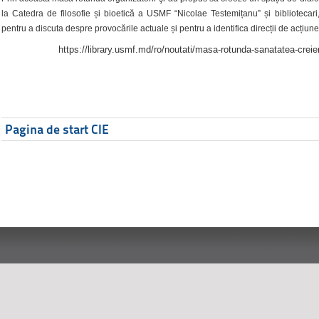
la Catedra de filosofie și bioetică a USMF “Nicolae Testemițanu” și bibliotecari,
pentru a discuta despre provocările actuale și pentru a identifica direcții de acțiune
https://library.usmf.md/ro/noutati/masa-rotunda-sanatatea-creier
Pagina de start CIE