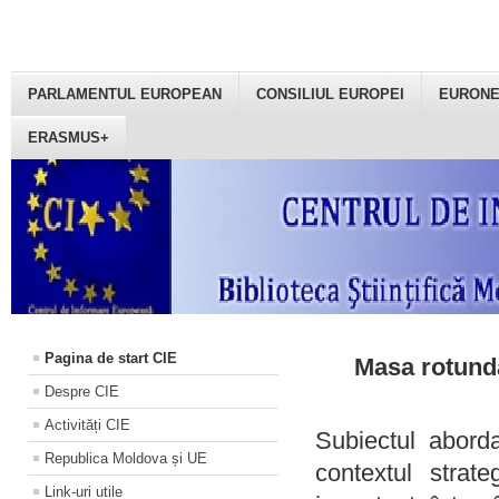
PARLAMENTUL EUROPEAN
CONSILIUL EUROPEI
EURON
ERASMUS+
Pagina de start CIE
Masa rotundă
Despre CIE
Activități CIE
Subiectul aborda
Republica Moldova și UE
contextul strat
Link-uri utile