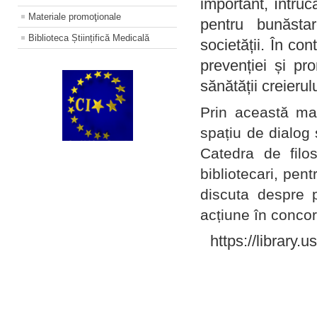
important, întruc
Materiale promoţionale
pentru bunăstar
Biblioteca Științifică Medicală
societății. În con
prevenției și pr
sănătății creierul
Prin această ma
spațiu de dialog 
Catedra de filo
bibliotecari, pent
discuta despre p
acțiune în concord
https://library.