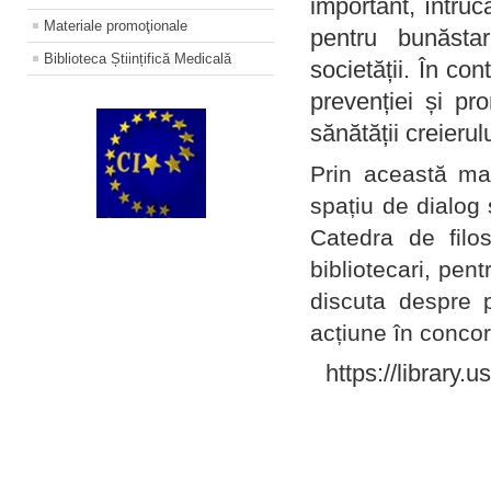
important, întruc
Materiale promoţionale
pentru bunăstar
Biblioteca Științifică Medicală
societății. În con
prevenției și pr
sănătății creierul
Prin această ma
spațiu de dialog 
Catedra de filo
bibliotecari, pent
discuta despre p
acțiune în concord
https://library.