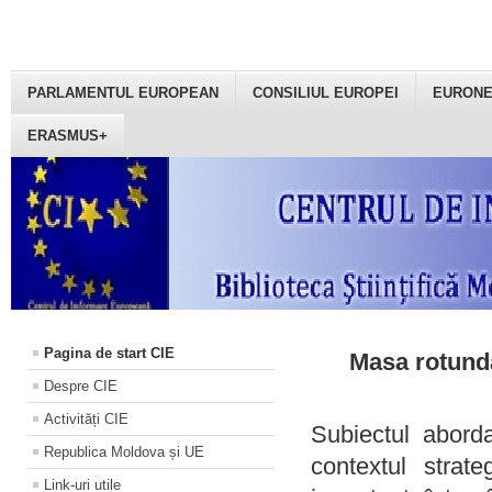
PARLAMENTUL EUROPEAN
CONSILIUL EUROPEI
EURON
ERASMUS+
Pagina de start CIE
Masa rotundă
Despre CIE
Activități CIE
Subiectul aborda
Republica Moldova și UE
contextul strat
Link-uri utile