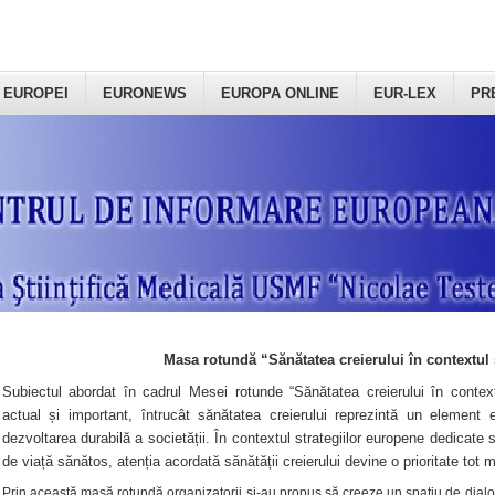
 EUROPEI
EURONEWS
EUROPA ONLINE
EUR-LEX
PR
Masa rotundă “Sănătatea creierului în contextul 
Subiectul abordat în cadrul Mesei rotunde “Sănătatea creierului în context
actual și important, întrucât sănătatea creierului reprezintă un element e
dezvoltarea durabilă a societății. În contextul strategiilor europene dedicate s
de viață sănătos, atenția acordată sănătății creierului devine o prioritate tot 
Prin această masă rotundă organizatorii şi-au propus să creeze un spațiu de dialog