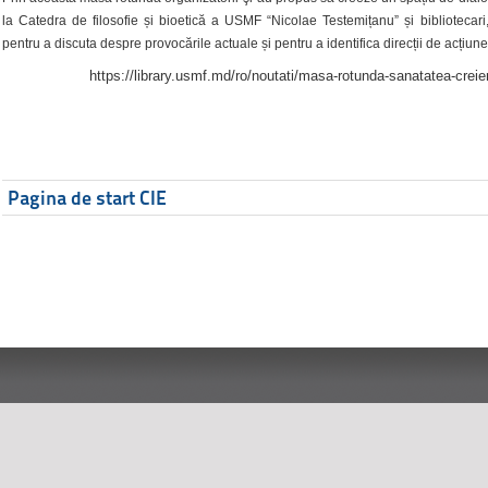
la Catedra de filosofie și bioetică a USMF “Nicolae Testemițanu” și bibliotecari,
pentru a discuta despre provocările actuale și pentru a identifica direcții de acțiune
https://library.usmf.md/ro/noutati/masa-rotunda-sanatatea-creier
Pagina de start CIE