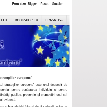
Font size
Bigger
Reset
Smaller
ELEX
BOOKSHOP EU
ERASMUS+
strategiilor europene”
ul strategiilor europene” este unul deosebit de
sențial pentru bunăstarea individului și pentru
ănătății publice, prevenției și promovării unui stil
mai evidentă.
 și schimb de idei între studenți, cadre didactice de