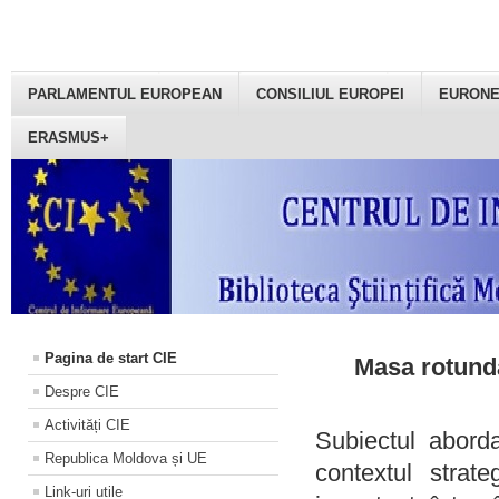
PARLAMENTUL EUROPEAN
CONSILIUL EUROPEI
EURON
ERASMUS+
Pagina de start CIE
Masa rotundă
Despre CIE
Activități CIE
Subiectul aborda
Republica Moldova și UE
contextul strat
Link-uri utile