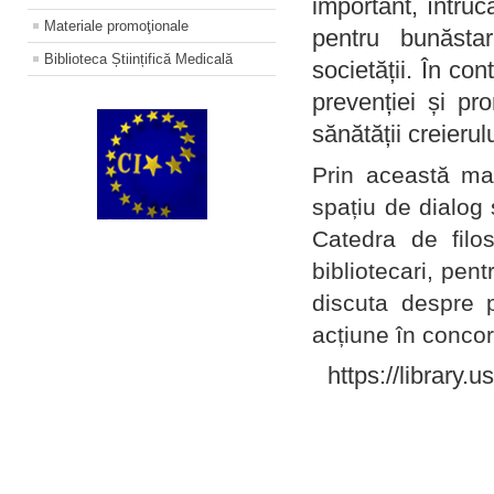
important, întruc
Materiale promoţionale
pentru bunăstar
Biblioteca Științifică Medicală
societății. În con
prevenției și pr
sănătății creierul
Prin această ma
spațiu de dialog 
Catedra de filo
bibliotecari, pent
discuta despre p
acțiune în concord
https://library.