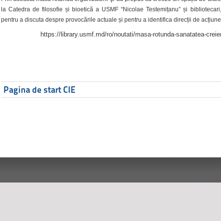
la Catedra de filosofie și bioetică a USMF “Nicolae Testemițanu” și bibliotecari,
pentru a discuta despre provocările actuale și pentru a identifica direcții de acțiune
https://library.usmf.md/ro/noutati/masa-rotunda-sanatatea-creier
Pagina de start CIE