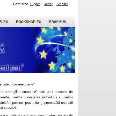
Font size
Bigger
Reset
Smaller
ELEX
BOOKSHOP EU
ERASMUS+
strategiilor europene”
ul strategiilor europene” este unul deosebit de
sențial pentru bunăstarea individului și pentru
ănătății publice, prevenției și promovării unui stil
mai evidentă.
 și schimb de idei între studenți, cadre didactice de