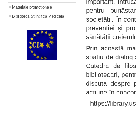
important, întruc
Materiale promoţionale
pentru bunăstar
Biblioteca Științifică Medicală
societății. În con
prevenției și pr
sănătății creierul
Prin această ma
spațiu de dialog 
Catedra de filo
bibliotecari, pent
discuta despre p
acțiune în concord
https://library.