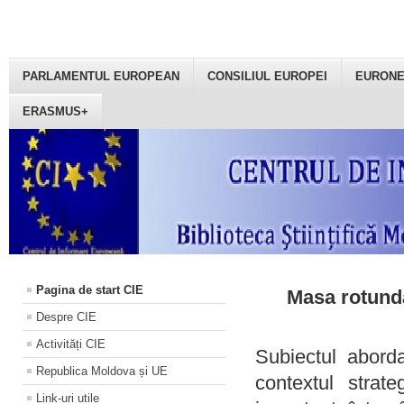
PARLAMENTUL EUROPEAN
CONSILIUL EUROPEI
EURON
ERASMUS+
Pagina de start CIE
Masa rotundă
Despre CIE
Activități CIE
Subiectul aborda
Republica Moldova și UE
contextul strat
Link-uri utile