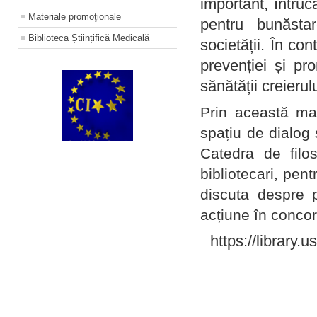
important, întruc
Materiale promoţionale
pentru bunăstar
Biblioteca Științifică Medicală
societății. În con
prevenției și pr
sănătății creierul
Prin această ma
spațiu de dialog 
Catedra de filo
bibliotecari, pent
discuta despre p
acțiune în concord
https://library.