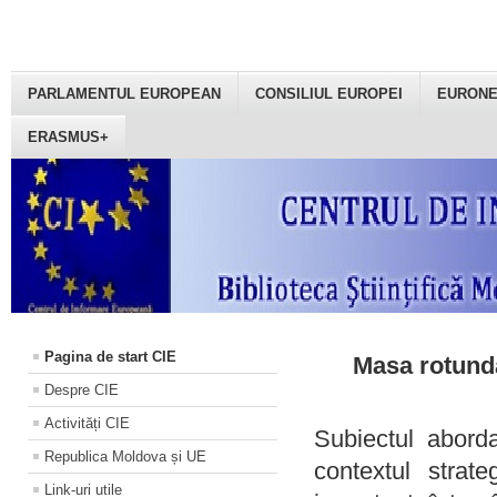
PARLAMENTUL EUROPEAN
CONSILIUL EUROPEI
EURON
ERASMUS+
Pagina de start CIE
Masa rotundă
Despre CIE
Activități CIE
Subiectul aborda
Republica Moldova și UE
contextul strat
Link-uri utile