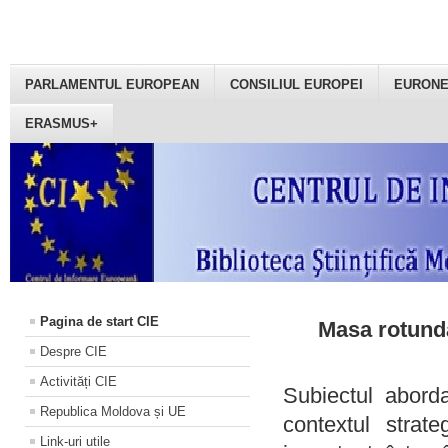
PARLAMENTUL EUROPEAN
CONSILIUL EUROPEI
EURON
ERASMUS+
Pagina de start CIE
Masa rotundă
Despre CIE
Activități CIE
Subiectul aborda
Republica Moldova și UE
contextul strat
Link-uri utile