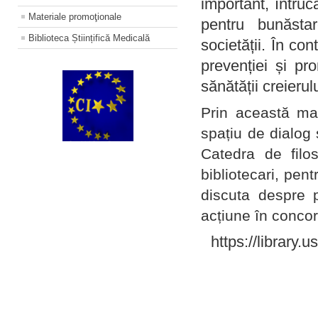
important, întruc
Materiale promoţionale
pentru bunăstar
Biblioteca Științifică Medicală
societății. În con
prevenției și pr
sănătății creierul
Prin această ma
spațiu de dialog 
Catedra de filo
bibliotecari, pent
discuta despre p
acțiune în concord
https://library.