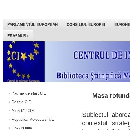
PARLAMENTUL EUROPEAN
CONSILIUL EUROPEI
EURON
ERASMUS+
Pagina de start CIE
Masa rotundă
Despre CIE
Activități CIE
Subiectul aborda
Republica Moldova și UE
contextul strat
Link-uri utile