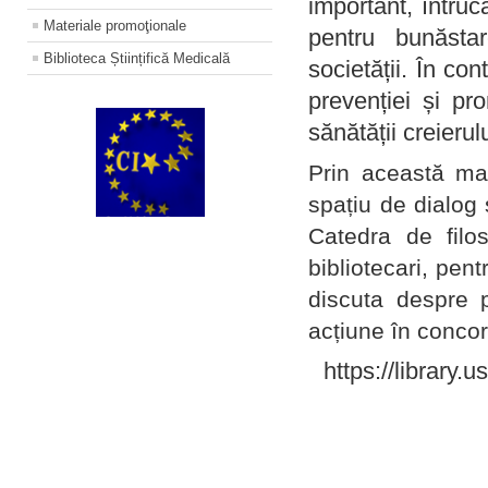
important, întruc
Materiale promoţionale
pentru bunăstar
Biblioteca Științifică Medicală
societății. În con
prevenției și pr
sănătății creierul
Prin această ma
spațiu de dialog 
Catedra de filo
bibliotecari, pent
discuta despre p
acțiune în concord
https://library.