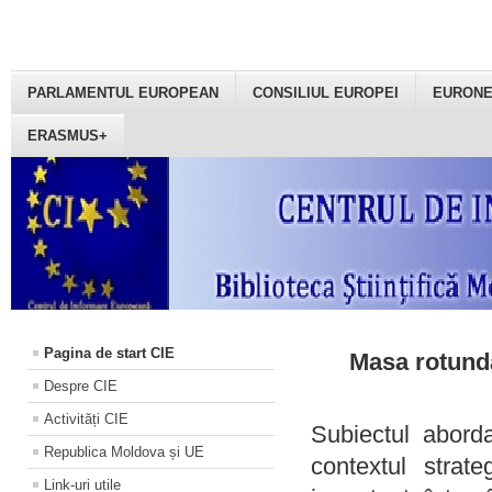
PARLAMENTUL EUROPEAN
CONSILIUL EUROPEI
EURON
ERASMUS+
Pagina de start CIE
Masa rotundă
Despre CIE
Activități CIE
Subiectul aborda
Republica Moldova și UE
contextul strat
Link-uri utile