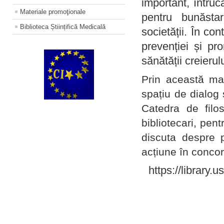
important, întruc
Materiale promoţionale
pentru bunăstar
Biblioteca Științifică Medicală
societății. În con
prevenției și pr
sănătății creierul
Prin această ma
spațiu de dialog 
Catedra de filo
bibliotecari, pent
discuta despre p
acțiune în concord
https://library.