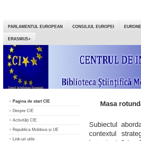
PARLAMENTUL EUROPEAN
CONSILIUL EUROPEI
EURON
ERASMUS+
Pagina de start CIE
Masa rotundă
Despre CIE
Activități CIE
Subiectul aborda
Republica Moldova și UE
contextul strat
Link-uri utile