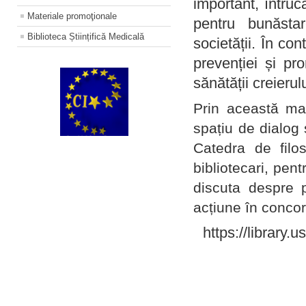
important, întruc
Materiale promoţionale
pentru bunăstar
Biblioteca Științifică Medicală
societății. În con
prevenției și pr
sănătății creierul
Prin această ma
spațiu de dialog 
Catedra de filo
bibliotecari, pent
discuta despre p
acțiune în concord
https://library.