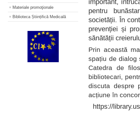
important, întruc
Materiale promoţionale
pentru bunăstar
Biblioteca Științifică Medicală
societății. În con
prevenției și pr
sănătății creierul
Prin această ma
spațiu de dialog 
Catedra de filo
bibliotecari, pent
discuta despre p
acțiune în concord
https://library.