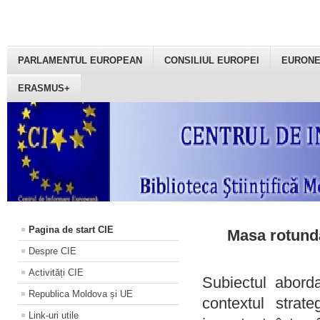
PARLAMENTUL EUROPEAN
CONSILIUL EUROPEI
EURON
ERASMUS+
Pagina de start CIE
Masa rotundă
Despre CIE
Activități CIE
Subiectul aborda
Republica Moldova și UE
contextul strat
Link-uri utile