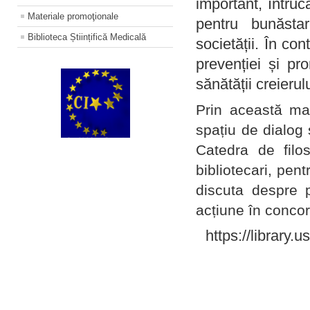
important, întruc
Materiale promoţionale
pentru bunăstar
Biblioteca Științifică Medicală
societății. În con
prevenției și pr
sănătății creierul
Prin această ma
spațiu de dialog 
Catedra de filo
bibliotecari, pent
discuta despre p
acțiune în concord
https://library.