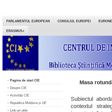
PARLAMENTUL EUROPEAN
CONSILIUL EUROPEI
EURON
ERASMUS+
Pagina de start CIE
Masa rotundă
Despre CIE
Activități CIE
Subiectul aborda
Republica Moldova și UE
contextul strat
Link-uri utile