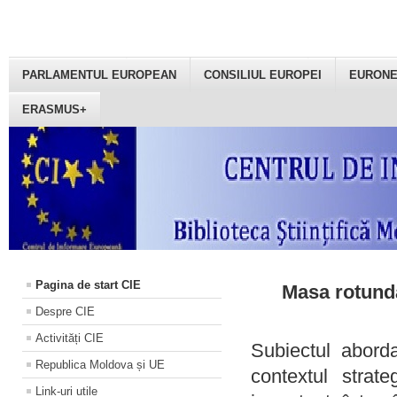
PARLAMENTUL EUROPEAN
CONSILIUL EUROPEI
EURON
ERASMUS+
Pagina de start CIE
Masa rotundă
Despre CIE
Activități CIE
Subiectul aborda
Republica Moldova și UE
contextul strat
Link-uri utile