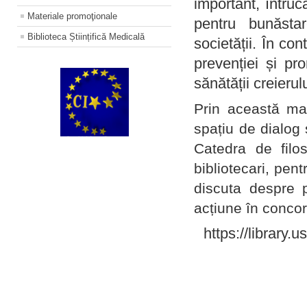
important, întruc
Materiale promoţionale
pentru bunăstar
Biblioteca Științifică Medicală
societății. În con
prevenției și pr
sănătății creierul
Prin această ma
spațiu de dialog 
Catedra de filo
bibliotecari, pent
discuta despre p
acțiune în concord
https://library.