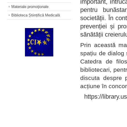
important, întruc
Materiale promoţionale
pentru bunăstar
Biblioteca Științifică Medicală
societății. În con
prevenției și pr
sănătății creierul
Prin această ma
spațiu de dialog 
Catedra de filo
bibliotecari, pent
discuta despre p
acțiune în concord
https://library.