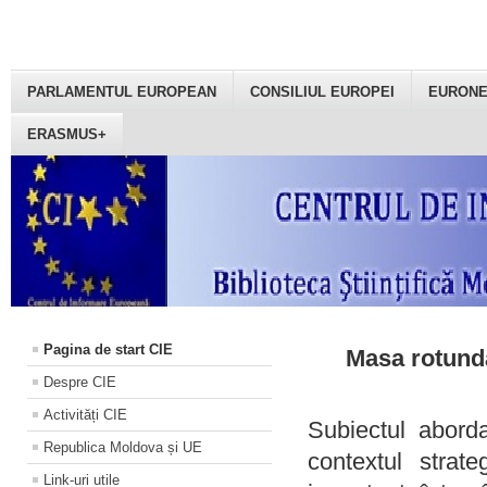
PARLAMENTUL EUROPEAN
CONSILIUL EUROPEI
EURON
ERASMUS+
Pagina de start CIE
Masa rotundă
Despre CIE
Activități CIE
Subiectul aborda
Republica Moldova și UE
contextul strat
Link-uri utile