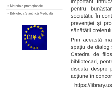
important, întruc
Materiale promoţionale
pentru bunăstar
Biblioteca Științifică Medicală
societății. În con
prevenției și pr
sănătății creierul
Prin această ma
spațiu de dialog 
Catedra de filo
bibliotecari, pent
discuta despre p
acțiune în concord
https://library.