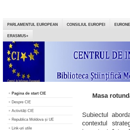
PARLAMENTUL EUROPEAN
CONSILIUL EUROPEI
EURON
ERASMUS+
Pagina de start CIE
Masa rotundă
Despre CIE
Activități CIE
Subiectul aborda
Republica Moldova și UE
contextul strat
Link-uri utile