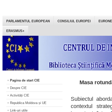
PARLAMENTUL EUROPEAN
CONSILIUL EUROPEI
EURON
ERASMUS+
Pagina de start CIE
Masa rotundă
Despre CIE
Activități CIE
Subiectul aborda
Republica Moldova și UE
contextul strat
Link-uri utile