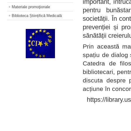
important, întruc
Materiale promoţionale
pentru bunăstar
Biblioteca Științifică Medicală
societății. În con
prevenției și pr
sănătății creierul
Prin această ma
spațiu de dialog 
Catedra de filo
bibliotecari, pent
discuta despre p
acțiune în concord
https://library.