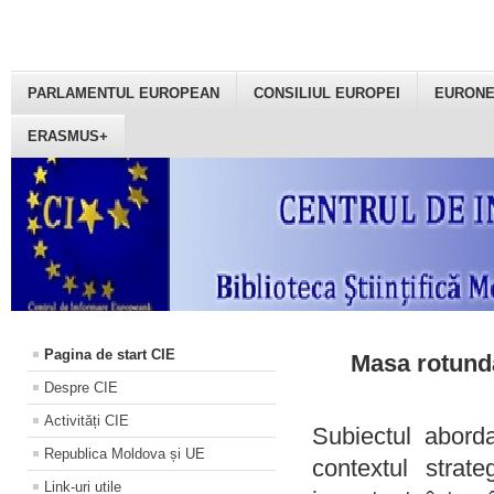
PARLAMENTUL EUROPEAN
CONSILIUL EUROPEI
EURON
ERASMUS+
Pagina de start CIE
Masa rotundă
Despre CIE
Activități CIE
Subiectul aborda
Republica Moldova și UE
contextul strat
Link-uri utile