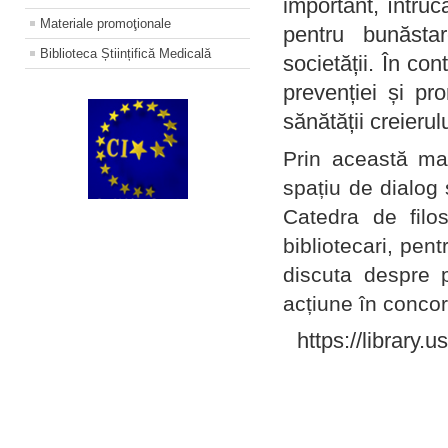
important, întruc
Materiale promoţionale
pentru bunăstar
Biblioteca Științifică Medicală
societății. În con
prevenției și pr
sănătății creierul
Prin această ma
spațiu de dialog 
Catedra de filo
bibliotecari, pent
discuta despre p
acțiune în concord
https://library.