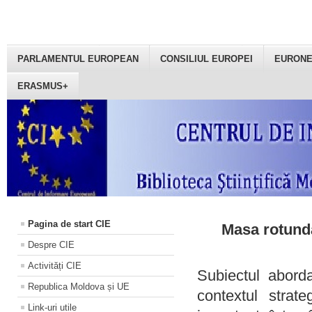
PARLAMENTUL EUROPEAN
CONSILIUL EUROPEI
EURON
ERASMUS+
Pagina de start CIE
Masa rotundă
Despre CIE
Activități CIE
Subiectul aborda
Republica Moldova și UE
contextul strat
Link-uri utile