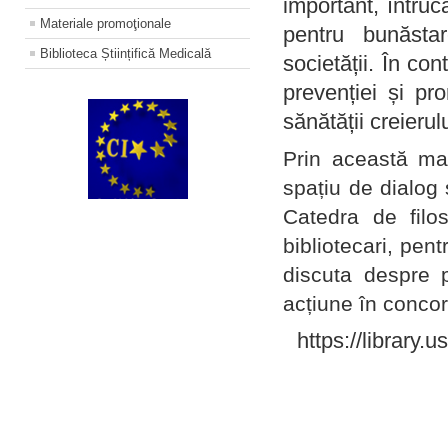
important, întruc
Materiale promoţionale
pentru bunăstar
Biblioteca Științifică Medicală
societății. În con
prevenției și pr
sănătății creierul
Prin această ma
spațiu de dialog 
Catedra de filo
bibliotecari, pent
discuta despre p
acțiune în concord
https://library.