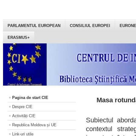
PARLAMENTUL EUROPEAN
CONSILIUL EUROPEI
EURON
ERASMUS+
Pagina de start CIE
Masa rotundă
Despre CIE
Activități CIE
Subiectul aborda
Republica Moldova și UE
contextul strat
Link-uri utile