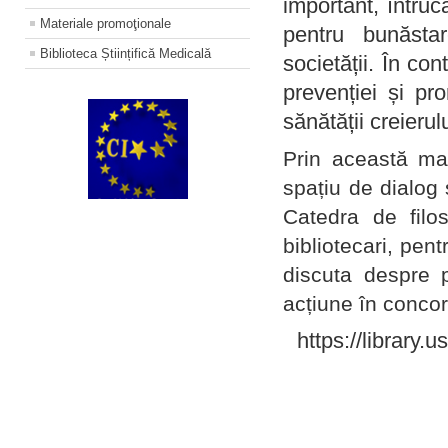
important, întruc
Materiale promoţionale
pentru bunăstar
Biblioteca Științifică Medicală
societății. În con
prevenției și pr
sănătății creierul
Prin această ma
spațiu de dialog 
Catedra de filo
bibliotecari, pent
discuta despre p
acțiune în concord
https://library.