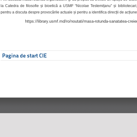
la Catedra de filosofie și bioetică a USMF “Nicolae Testemițanu” și bibliotecari,
pentru a discuta despre provocările actuale și pentru a identifica direcții de acțiune
https://library.usmf.md/ro/noutati/masa-rotunda-sanatatea-creier
Pagina de start CIE