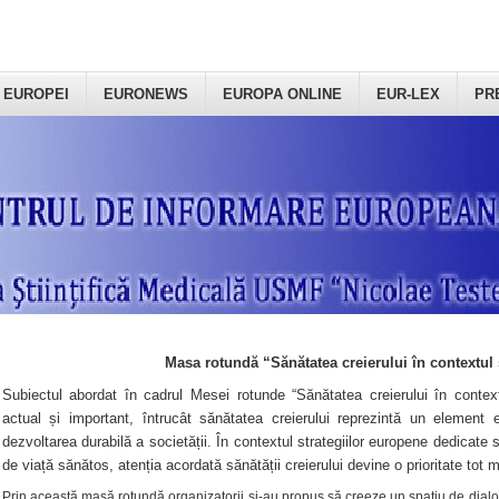
 EUROPEI
EURONEWS
EUROPA ONLINE
EUR-LEX
PR
Masa rotundă “Sănătatea creierului în contextul 
Subiectul abordat în cadrul Mesei rotunde “Sănătatea creierului în context
actual și important, întrucât sănătatea creierului reprezintă un element e
dezvoltarea durabilă a societății. În contextul strategiilor europene dedicate s
de viață sănătos, atenția acordată sănătății creierului devine o prioritate tot 
Prin această masă rotundă organizatorii şi-au propus să creeze un spațiu de dialog