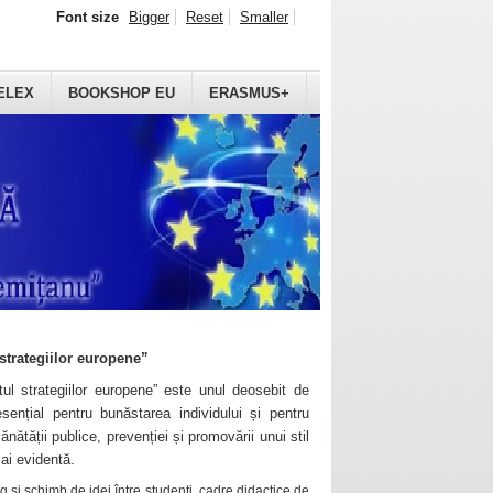
Font size
Bigger
Reset
Smaller
ELEX
BOOKSHOP EU
ERASMUS+
strategiilor europene”
ul strategiilor europene” este unul deosebit de
sențial pentru bunăstarea individului și pentru
ănătății publice, prevenției și promovării unui stil
mai evidentă.
 și schimb de idei între studenți, cadre didactice de