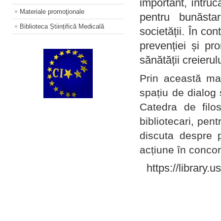
important, întruc
Materiale promoţionale
pentru bunăstar
Biblioteca Științifică Medicală
societății. În con
prevenției și pr
sănătății creierul
Prin această ma
spațiu de dialog 
Catedra de filo
bibliotecari, pent
discuta despre p
acțiune în concord
https://library.