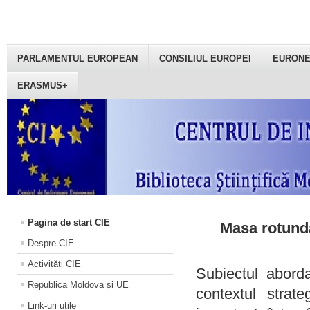
PARLAMENTUL EUROPEAN
CONSILIUL EUROPEI
EURON
ERASMUS+
Pagina de start CIE
Masa rotundă
Despre CIE
Activități CIE
Subiectul aborda
Republica Moldova și UE
contextul strat
Link-uri utile