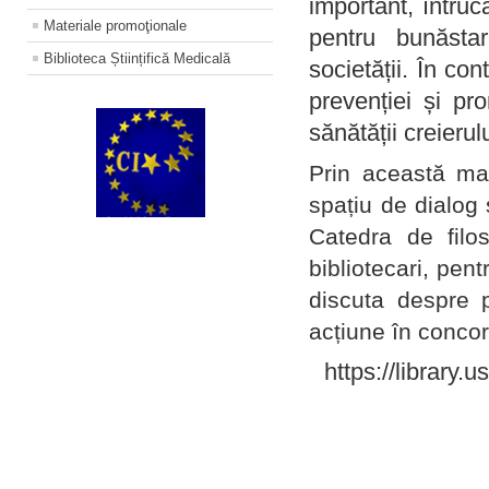
important, întruc
Materiale promoţionale
pentru bunăstar
Biblioteca Științifică Medicală
societății. În con
prevenției și pr
sănătății creierul
Prin această ma
spațiu de dialog 
Catedra de filo
bibliotecari, pent
discuta despre p
acțiune în concord
https://library.