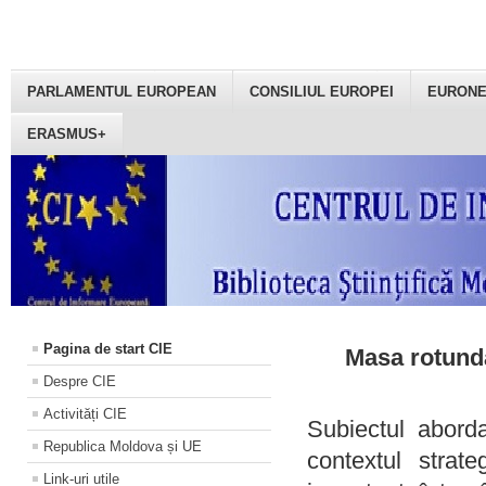
PARLAMENTUL EUROPEAN
CONSILIUL EUROPEI
EURON
ERASMUS+
Pagina de start CIE
Masa rotundă
Despre CIE
Activități CIE
Subiectul aborda
Republica Moldova și UE
contextul strat
Link-uri utile