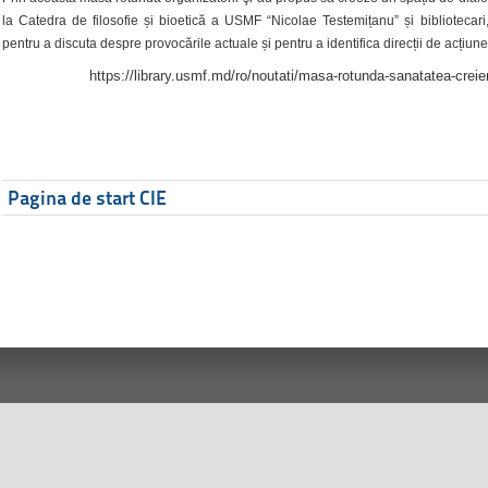
la Catedra de filosofie și bioetică a USMF “Nicolae Testemițanu” și bibliotecari,
pentru a discuta despre provocările actuale și pentru a identifica direcții de acțiune
https://library.usmf.md/ro/noutati/masa-rotunda-sanatatea-creier
Pagina de start CIE