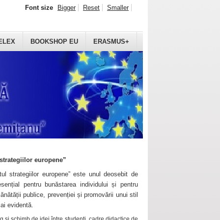
Font size
Bigger
Reset
Smaller
ELEX
BOOKSHOP EU
ERASMUS+
strategiilor europene”
ul strategiilor europene” este unul deosebit de
sențial pentru bunăstarea individului și pentru
ănătății publice, prevenției și promovării unui stil
mai evidentă.
 și schimb de idei între studenți, cadre didactice de