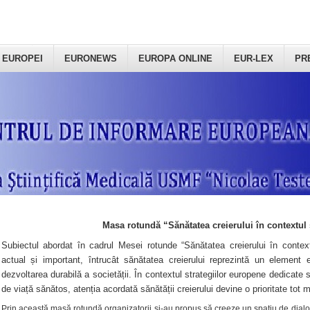
 EUROPEI
EURONEWS
EUROPA ONLINE
EUR-LEX
PR
Masa rotundă “Sănătatea creierului în contextul 
Subiectul abordat în cadrul Mesei rotunde “Sănătatea creierului în context
actual și important, întrucât sănătatea creierului reprezintă un element e
dezvoltarea durabilă a societății. În contextul strategiilor europene dedicate s
de viață sănătos, atenția acordată sănătății creierului devine o prioritate tot 
Prin această masă rotundă organizatorii şi-au propus să creeze un spațiu de dialog