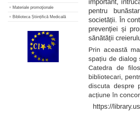
important, întruc
Materiale promoţionale
pentru bunăstar
Biblioteca Științifică Medicală
societății. În con
prevenției și pr
sănătății creierul
Prin această ma
spațiu de dialog 
Catedra de filo
bibliotecari, pent
discuta despre p
acțiune în concord
https://library.