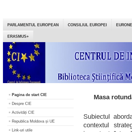
PARLAMENTUL EUROPEAN
CONSILIUL EUROPEI
EURON
ERASMUS+
Pagina de start CIE
Masa rotundă
Despre CIE
Activități CIE
Subiectul aborda
Republica Moldova și UE
contextul strat
Link-uri utile