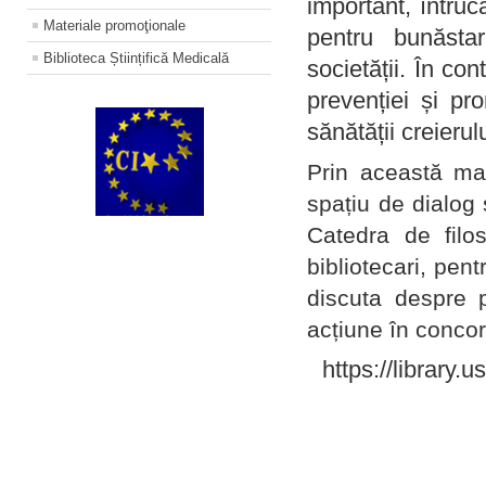
important, întruc
Materiale promoţionale
pentru bunăstar
Biblioteca Științifică Medicală
societății. În con
prevenției și pr
sănătății creierul
Prin această ma
spațiu de dialog 
Catedra de filo
bibliotecari, pent
discuta despre p
acțiune în concord
https://library.