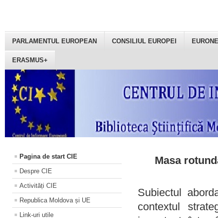
PARLAMENTUL EUROPEAN
CONSILIUL EUROPEI
EURON
ERASMUS+
Pagina de start CIE
Masa rotundă
Despre CIE
Activități CIE
Subiectul aborda
Republica Moldova și UE
contextul strat
Link-uri utile