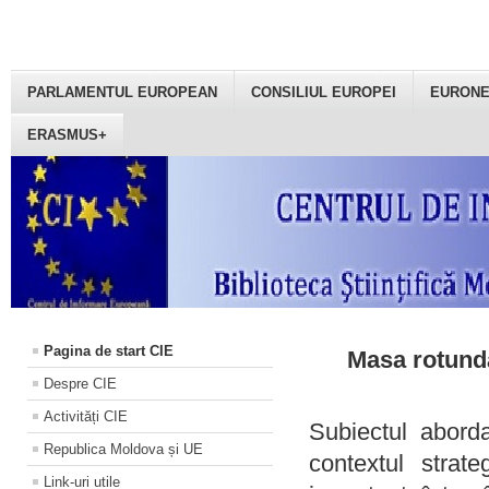
PARLAMENTUL EUROPEAN
CONSILIUL EUROPEI
EURON
ERASMUS+
Pagina de start CIE
Masa rotundă
Despre CIE
Activități CIE
Subiectul aborda
Republica Moldova și UE
contextul strat
Link-uri utile