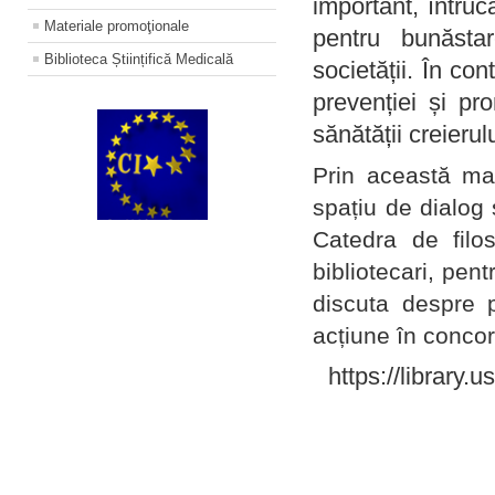
important, întruc
Materiale promoţionale
pentru bunăstar
Biblioteca Științifică Medicală
societății. În con
prevenției și pr
sănătății creierul
Prin această ma
spațiu de dialog 
Catedra de filo
bibliotecari, pent
discuta despre p
acțiune în concord
https://library.