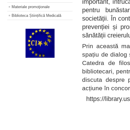
important, întruc
Materiale promoţionale
pentru bunăstar
Biblioteca Științifică Medicală
societății. În con
prevenției și pr
sănătății creierul
Prin această ma
spațiu de dialog 
Catedra de filo
bibliotecari, pent
discuta despre p
acțiune în concord
https://library.