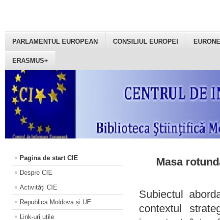
PARLAMENTUL EUROPEAN
CONSILIUL EUROPEI
EURON
ERASMUS+
Pagina de start CIE
Masa rotundă
Despre CIE
Activități CIE
Subiectul aborda
Republica Moldova și UE
contextul strat
Link-uri utile