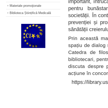
important, întruc
Materiale promoţionale
pentru bunăstar
Biblioteca Științifică Medicală
societății. În con
prevenției și pr
sănătății creierul
Prin această ma
spațiu de dialog 
Catedra de filo
bibliotecari, pent
discuta despre p
acțiune în concord
https://library.