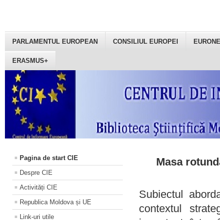
PARLAMENTUL EUROPEAN
CONSILIUL EUROPEI
EURON
ERASMUS+
Pagina de start CIE
Masa rotundă
Despre CIE
Activități CIE
Subiectul aborda
Republica Moldova și UE
contextul strat
Link-uri utile