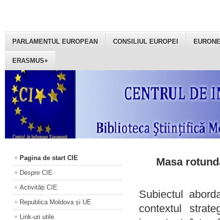
PARLAMENTUL EUROPEAN
CONSILIUL EUROPEI
EURON
ERASMUS+
Pagina de start CIE
Masa rotundă
Despre CIE
Activități CIE
Subiectul aborda
Republica Moldova și UE
contextul strat
Link-uri utile