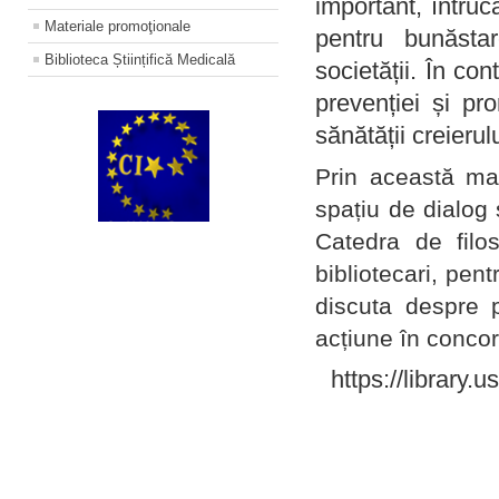
important, întruc
Materiale promoţionale
pentru bunăstar
Biblioteca Științifică Medicală
societății. În con
prevenției și pr
sănătății creierul
Prin această ma
spațiu de dialog 
Catedra de filo
bibliotecari, pent
discuta despre p
acțiune în concord
https://library.