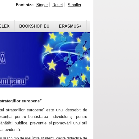
Font size
Bigger
Reset
Smaller
ELEX
BOOKSHOP EU
ERASMUS+
strategiilor europene”
ul strategiilor europene” este unul deosebit de
sențial pentru bunăstarea individului și pentru
ănătății publice, prevenției și promovării unui stil
mai evidentă.
 și schimb de idei între studenți, cadre didactice de