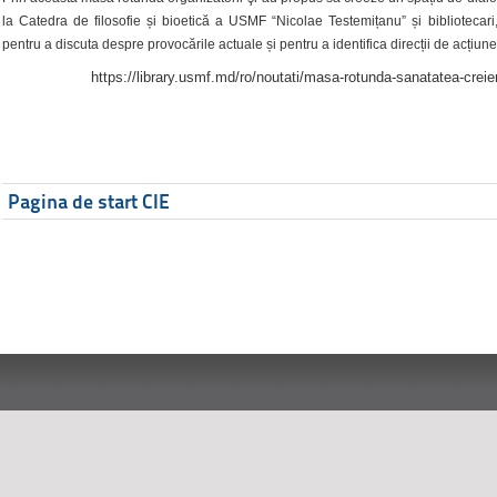
la Catedra de filosofie și bioetică a USMF “Nicolae Testemițanu” și bibliotecari,
pentru a discuta despre provocările actuale și pentru a identifica direcții de acțiune
https://library.usmf.md/ro/noutati/masa-rotunda-sanatatea-creier
Pagina de start CIE