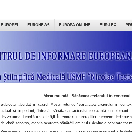
 EUROPEI
EURONEWS
EUROPA ONLINE
EUR-LEX
PR
Masa rotundă “Sănătatea creierului în contextul 
Subiectul abordat în cadrul Mesei rotunde “Sănătatea creierului în context
actual și important, întrucât sănătatea creierului reprezintă un element e
dezvoltarea durabilă a societății. În contextul strategiilor europene dedicate s
de viață sănătos, atenția acordată sănătății creierului devine o prioritate tot 
Prin această masă rotundă organizatorii şi-au propus să creeze un spațiu de dialog